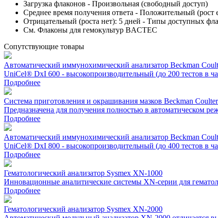
Загрузка флаконов - Произвольная (свободный доступ)
Среднее время получения ответа - Положительный (рост ес
Отрицательный (роста нет): 5 дней - Типы доступных фл
См. Флаконы для гемокультур BACTEC
Сопутствующие товары
Автоматический иммунохимический анализатор Beckman Coulte
UniCel® DxI 600 - высокопроизводительный (до 200 тестов в ч
Подробнее
Система приготовления и окрашивания мазков Beckman Coulter
Предназначена для получения полностью в автоматическом режи
Подробнее
Автоматический иммунохимический анализатор Beckman Coulte
UniCel® DxI 800 - высокопроизводительный (до 400 тестов в ч
Подробнее
Гематологический анализатор Sysmex XN-1000
Инновационные аналитические системы ХN-серии для гематоло
Подробнее
Гематологический анализатор Sysmex XN-2000
Автоматический модульный анализатор XN-2000 отличается выс