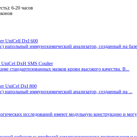
ть): 6-20 часов
аконов
r UniCell DxI 600
ас) напольный иммунохимический анализатор, созданный на базе 
 UniCel DxH SMS Coulter
ме стандартизованных мазков крови высокого качества. В...
r UniCel DxI 800
ас) напольный иммунохимический анализатор, созданный на ...
гических исследований имеют модульную конструкцию и могут 
окой гибкостью профилей гематологического тестирования и ун