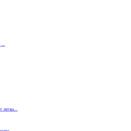
...
легко...
иве...