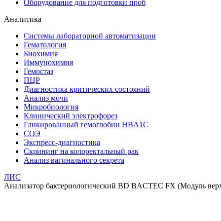
Оборудование для подготовки проб
Аналитика
Системы лабораторной автоматизации
Гематология
Биохимия
Иммунохимия
Гемостаз
ПЦР
Диагностика критических состояний
Анализ мочи
Микробиология
Клинический электрофорез
Гликированный гемоглобин HBA1C
СОЭ
Экспресс-диагностика
Скрининг на колоректальный рак
Анализ вагинального секрета
ЛИС
Анализатор бактериологический BD BACTEC FX (Модуль ве