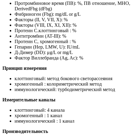
Протромбиновое время (ПВ): %, ПВ отношение, МНО,
DerivedFbg (dFbg)
Фибриноген (Fbg): mg/dL or g/L
Факторы (II, V, VII, X): %
Факторы (VIII, IX, XI, XII): %
Протеин C.клоттинговый : %
Антитромбин (AT-III): %
Протеин С, хромогенный : %
Гепарин (Hep, LMW, U): IU/mL
Д-Димер (DD): μg/L or mg/L
Фактор Виллебранда (Ag, Ac): %
Принцип измерения
клоттинговый: метод бокового светорассеяния
хромогенный : колориметрический метод
иммунологический: турбодиметрический метод
Измерительные каналы
клоттинговый: 4 канала
хромогенный : 1 канал
иммунологический : 1 канал
Производительность