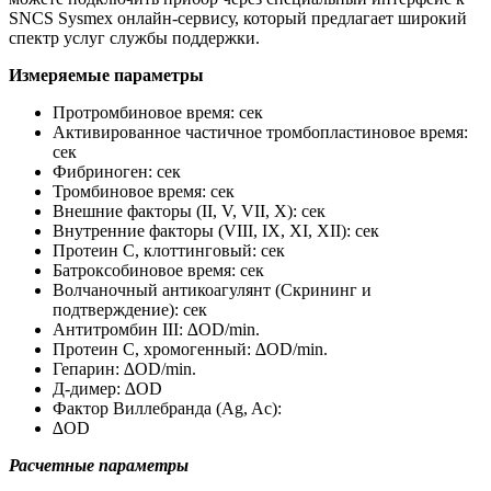
SNCS Sysmex онлайн-сервису, который предлагает широкий
спектр услуг службы поддержки.
Измеряемые параметры
Протромбиновое время: сек
Активированное частичное тромбопластиновое время:
сек
Фибриноген: сек
Тромбиновое время: сек
Внешние факторы (II, V, VII, X): сек
Внутренние факторы (VIII, IX, XI, XII): сек
Протеин С, клоттинговый: сек
Батроксобиновое время: сек
Волчаночный антикоагулянт (Скрининг и
подтверждение): сек
Антитромбин III: ∆OD/min.
Протеин С, хромогенный: ∆OD/min.
Гепарин: ∆OD/min.
Д-димер: ∆OD
Фактор Виллебранда (Ag, Ac):
∆OD
Расчетные параметры