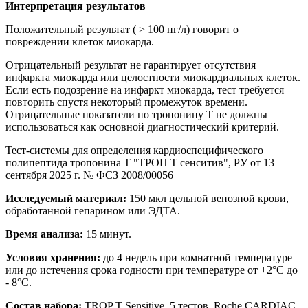
Интерпретация результатов
Положительный результат ( > 100 нг/л) говорит о
повреждении клеток миокарда.
Отрицательный результат не гарантирует отсутствия
инфаркта миокарда или целостности миокардиальных клеток.
Если есть подозрение на инфаркт миокарда, тест требуется
повторить спустя некоторый промежуток времени.
Отрицательные показатели по тропонину Т не должны
использоваться как основной диагностический критерий.
Тест-системы для определения кардиоспецифического
полипептида тропонина Т "ТРОП Т сенситив", РУ от 13
сентября 2025 г. № ФСЗ 2008/00056
Исследуемый материал:
150 мкл цельной венозной крови,
обработанной гепарином или ЭДТА.
Время анализа:
15 минут.
Условия хранения:
до 4 недель при комнатной температуре
или до истечения срока годности при температуре от +2°C до
- 8°C.
Состав набора:
TROP T Sensitive, 5 тестов, Roche CARDIAC