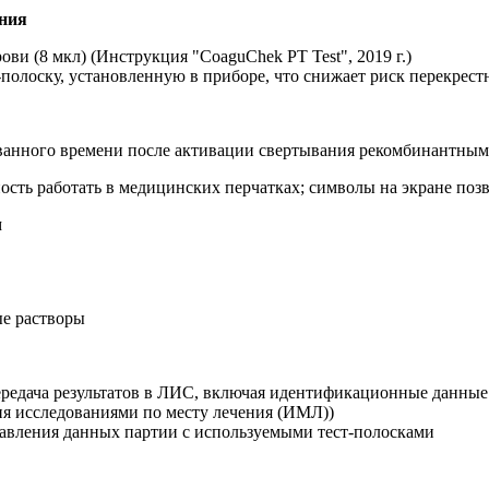
ения
ви (8 мкл) (Инструкция "CoaguChek PT Test", 2019 г.)
-полоску, установленную в приборе, что снижает риск перекрест
ованного времени после активации свертывания рекомбинантны
ость работать в медицинских перчатках; символы на экране поз
м
ые растворы
ередача результатов в ЛИС, включая идентификационные данные п
я исследованиями по месту лечения (ИМЛ))
тавления данных партии с используемыми тест-полосками