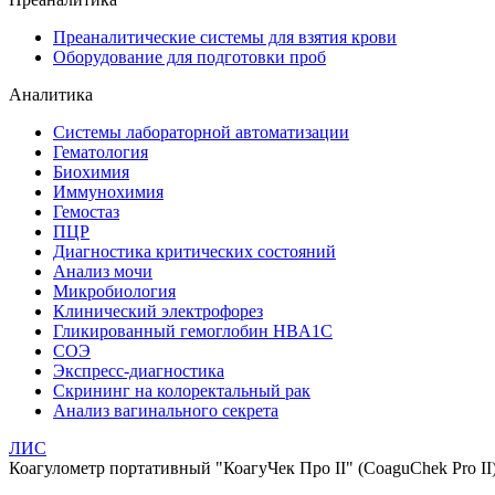
Преаналитические системы для взятия крови
Оборудование для подготовки проб
Аналитика
Системы лабораторной автоматизации
Гематология
Биохимия
Иммунохимия
Гемостаз
ПЦР
Диагностика критических состояний
Анализ мочи
Микробиология
Клинический электрофорез
Гликированный гемоглобин HBA1C
СОЭ
Экспресс-диагностика
Скрининг на колоректальный рак
Анализ вагинального секрета
ЛИС
Коагулометр портативный "КоагуЧек Про II" (CoaguChek Pro II