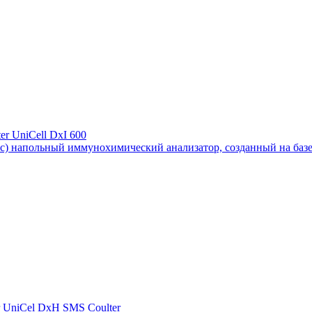
r UniCell DxI 600
ас) напольный иммунохимический анализатор, созданный на базе 
 UniCel DxH SMS Coulter