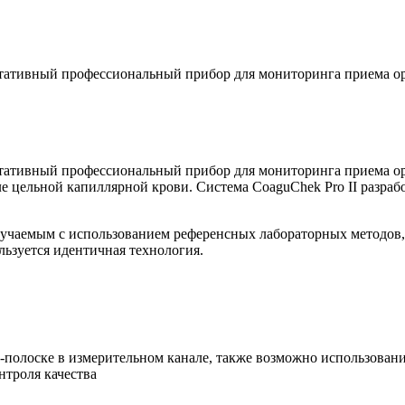
ртативный профессиональный прибор для мониторинга приема ор
ртативный профессиональный прибор для мониторинга приема о
 цельной капиллярной крови. Система CoaguChek Pro II разраб
учаемым с использованием референсных лабораторных методов, 
льзуется идентичная технология.
т-полоске в измерительном канале, также возможно использован
нтроля качества