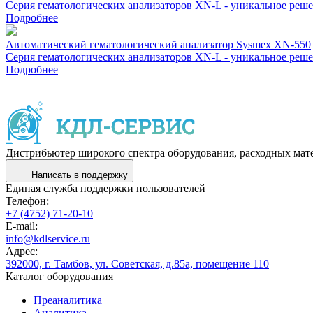
Cерия гематологических анализаторов XN-L - уникальное реш
Подробнее
Автоматический гематологический анализатор Sysmex XN-550
Cерия гематологических анализаторов XN-L - уникальное реш
Подробнее
Дистрибьютер широкого спектра оборудования, расходных мат
Написать в поддержку
Единая служба поддержки пользователей
Телефон:
+7 (4752) 71-20-10
E-mail:
info@kdlservice.ru
Адрес:
392000, г. Тамбов, ул. Советская, д.85а, помещение 110
Каталог оборудования
Преаналитика
Аналитика