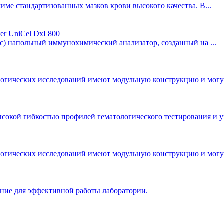
ме стандартизованных мазков крови высокого качества. В...
r UniCel DxI 800
ас) напольный иммунохимический анализатор, созданный на ...
гических исследований имеют модульную конструкцию и могут 
окой гибкостью профилей гематологического тестирования и ун
гических исследований имеют модульную конструкцию и могут 
ение для эффективной работы лаборатории.