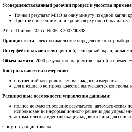
Усовершенствованный рабочий процесс и удобство примен
Точный результат МНО за одну минуту из одной капли кро
Простое нанесение капли крови сверху или сбоку на тест
РУ от 11 июля 2025 г. № ФСЗ 2007/00898
Принцип теста
: электрохимическое определение протромбир
Интерфейс пользователя:
цветной, сенсорный экран, возможн
Объем памяти
: 2000 результатов пациентов с датой и времене
Контроль качества измерения:
внутренний контроль качества каждого измерения
для внешнего контроля качества выпускаются контрольн
Расширенные возможности управления данными:
полное документирование результатов, автоматическая п
использовании информационного решения для управлени
автоматическая идентификация кодового чипа для сопос
Сопутствующие товары